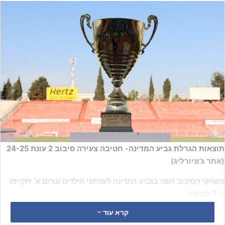
תוצאות הגרלת גביע המדינה- חטיבה צעירה סיבוב 2 עונת 24-25
(אתר ג'וניורליג)
משחקי הסיבוב השני בגביע המדינה לשנתוני הילדים וטרום א' יתקיימו
ב-
7 לינואר
קרא עוד
סיבוב שני טרום א':
https://bit.ly/3DdZ2g0