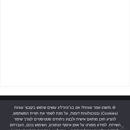
ראשי
כתבות
תכנים מקצועיים
תנאי שימוש
מדיניות אבטחה
🍪 מישהו אמר עוגיות? אנו בג׳וניורליג עושים שימוש בקובצי עוגיות
(Cookies) ובטכנולוגיות דומות, על מנת לשפר את חוויית המשתמש,
כתבו לנו
להציע תוכן מותאם אישית ולבצע ניתוחים סטטיסטיים לצורך שיפור
השירות. למידע מפורט על אופן איסוף הנתונים, השימוש בהם, העברתם
Instagram
YouTube
Facebook