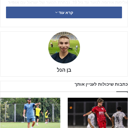
אליפות אירופה לנוער עד גיל 19, נבחרת הנוער של ישראל עם
אופיר
חיים
על הקווים, פוגשת את נבחרת הנוער של צרפת, למשחק ראשון
קרא עוד
מתוך שניים בסדרה, כאשר השני ייערך בשבת בצהריים.
בן הנל
כתבות שיכולות לעניין אותך
נבחרת ישראל U19 במפגש הידידות הראשון מול נבחרת צרפת
(צילום מסך מהשידור FFF)
הנבחרת פתחה בהרכב הבא:
ליאור גליקליך
;
עילאי תומר
,
אור