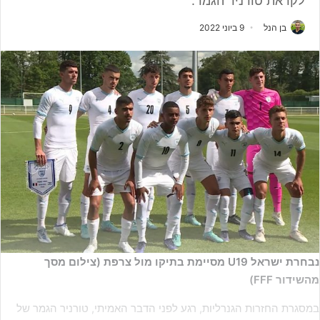
לקראת טורניר הגמר.
בן הנל
9 ביוני 2022
נבחרת ישראל U19 מסיימת בתיקו מול צרפת (צילום מסך
מהשידור FFF)
במסגרת החזרות הגנרליות, רגע לפני הדבר האמיתי, טורניר הגמר של