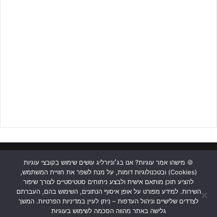
לקבלת הקטלוג המלא – לחצו על הבאנר!!
הייתה עונה קצת מאתגרת כי היא התחילה מאוד טוב ואחרי כמה
ראשי
כתבות
תכנים מקצועיים
תנאי שימוש
מדיניות אבטחה
🍪 מישהו אמר עוגיות? אנו בג׳וניורליג עושים שימוש בקובצי עוגיות
משחקים הייתה ירידה גם אישית וגם של הקבוצה עקב אי העפלה
(Cookies) ובטכנולוגיות דומות, על מנת לשפר את חוויית המשתמש,
כתבו לנו
לפלייאוף העליון, אבל הרבה בזכות המאמנים שלי והחברים לקבוצה
להציע תוכן מותאם אישית ולבצע ניתוחים סטטיסטיים לצורך שיפור
השירות. למידע מפורט על אופן איסוף הנתונים, השימוש בהם, העברתם
חזרתי ליכולת שלי וסיימנו את העונה בצורה הכי טובה שיכולנו.
Instagram
YouTube
Facebook
לצדדים שלישיים וניהול העדפות – ניתן לעיין במדיניות הפרטיות. המשך
גלישה באתר מהווה הסכמה לשימוש בעוגיות