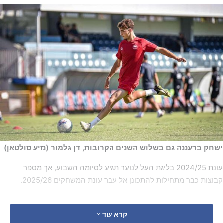
ישחק ברעננה גם בשלוש השנים הקרובות, דן גלמור (נזיע סולטאן)
עונת 2024/25 בליגת העל לנוער תגיע לסיומה השבוע, אך מספר
קבוצות כבר מתחילות להתכונן אל עבר עונת המשחקים 2025/26.
קרא עוד