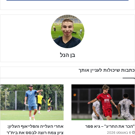
בן הנל
כתבות שיכולות לעניין אותך
אחת מהקבוצות הללו הן הפועל רעננה, אשר שחקנה
דן גלמור
האריך
את חוזהו במועדון. זהו חוזה הבוגרים הראשון של הקשר הכישרוני שבסך
הכל יכול לסכם מבחינתו טבילת אש דיי מוצלחת בליגת העל לנוער.
"הכר את החריג" – גיא פפר
אחרי העלייה והפלייאוף העליון:
ציון צמח רוצה לבסס את בית"ר
6 באוגוסט 2026