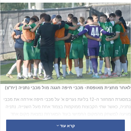
לאחר מחצית מאופסת- מכבי חיפה חגגה מול מכבי נתניה (יח"צ)
במסגרת המחזור ה-12 בליגת נערים א' על מכבי חיפה אירחה את מכבי
נתניה, כאשר שתי הקבוצות ממוקמות בצמוד אחת מעל השנייה. נתניה
מגיעה למשחק מהמקום החמישי בעוד המארחת נמצאת מקום אחד
מתחתיה. הירוקים הגיעו למשחק אחרי תיקו 1-1 מול אשדוד מהתחתית.
קרא עוד
מן העבר השני היהלומים הגיעו אחרי הפסד 0-1 להפועל ת"א החזקה.