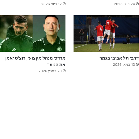
הראשונה. מחצית ללא יותר מידי מצבים משמעותיים בשני השערים,
24 ביוני 2026
12 ביוני 2026
כאשר שתי הקבוצות משחקות כדורגל זהיר במטרה למצוא את הפרצה.
המחצית השנייה נפתחה בדומה לראשונה, ללא הגעה ממשית לשתי
הרחבות. בדקה ה55 הגיע השער שכולם חיכו לו. קרן נפלאה של
עדי צור
מוצאת את
תומר לנס ארבל
שמסיים בצורה נפלאה ולא משאיר לשוער
שום סיכוי, 0-1 למכבי חיפה.
דרבי תל אביבי בגמר
מרדכי מנהל מקצועי, רוצ'ט יאמן
את הנוער
13 במאי 2026
20 במרץ 2026
לפרטים נוספים לחצו על הבאנר!!!
מכאן המשחק השתנה, נתניה שהייתה חייבת להבקיע על מנת לחזור
למשחק, שיחקה פתוח וספגה את השני מהר מאוד. מהלך נפלא של
נועם