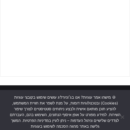
שמש
באגף, מסתיים בהרמה מדויקת לכיוונו של
ג'אד שיבלי
שלא
מתבלבל ומסיים בנגיעה לחיבורי הקורות.
הבליץ החיפאי נמשך,
נועם שמש
, מבשל השער השני, נכנס גם הוא
לרשימת הכובשים. מהלך אישי נפלא של צור מוצא את שמש לבד מול
השוער שלא מתבלבל ומסיים ברשת. לקראת הסיום, מהלך נפלא של
צמד המחליפים מוצא גם הוא את הרשת. כדור עומק נפלא של רוי חגג
מגיע ל
ראני סייף
שמסיים באלגנטיות לפינה וחותם את תוצאת הסיום 0-
4 ענק למארחים.
ראשי
כתבות
תכנים מקצועיים
תנאי שימוש
מדיניות אבטחה
🍪 מישהו אמר עוגיות? אנו בג׳וניורליג עושים שימוש בקובצי עוגיות
(Cookies) ובטכנולוגיות דומות, על מנת לשפר את חוויית המשתמש,
כתבו לנו
להציע תוכן מותאם אישית ולבצע ניתוחים סטטיסטיים לצורך שיפור
השירות. למידע מפורט על אופן איסוף הנתונים, השימוש בהם, העברתם
Instagram
YouTube
Facebook
לצדדים שלישיים וניהול העדפות – ניתן לעיין במדיניות הפרטיות. המשך
גלישה באתר מהווה הסכמה לשימוש בעוגיות