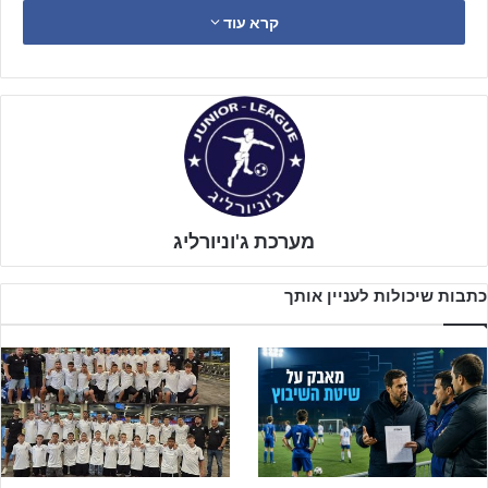
בארץ קודם לכן. המחנה המקצועי לשחקני ליגה משנתונים 2010–2016
קרא עוד
ויתקיים
בבית הנבחרות בבולגריה
בסוף החודש.
התרגשות שיא נרשמה בשבוע שעבר על כר הדשא במגרש רמאדה
בחדרה, כאשר
120 שחקנים ממועדונים מכל הארץ
הגיעו ליום ההכנה
הרשמי של המחנה יחד עם צוות מקצועי ורחב של 20 מאמנים ואנשי
מעטפת שיצאו עם הילדים לבית הנבחרות בבולגריה.
מערכת ג'וניורליג
כתבות שיכולות לעניין אותך