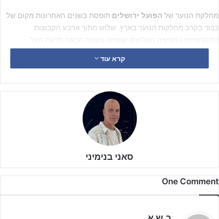
מחלקת הנוער של
הפועל ירושלים
תופסת בשנים האחרונות מקום של
כבוד בקרב מחלקות הנוער בארץ. שלוש מתוך ארבע הקבוצות
התחרותיות בחטיבה העליונה ישתייכו בעונה הבאה לליגת העל.
קרא עוד
כאשר השנה ליגת
נערים ג'
הוכרזה על ידי ההתאחדות כליגה תחרותית
והפועל
ירושלים
מתוקף מיקום קבוצת
נערים ב'
תשתייך אוטומטית
לליגת העל.
סאני בנימיני
One Comment
ה
ב.ש.א