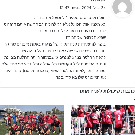
ג
24 ביולי 2024 בשעה 12:47
י
חוג'ה אינטרסנט מספר 1 להכשיל את ביתר .
ב
לא מעניין אותו הפועל אלא רק להוכיח לביתר שהוא תמיד יהרוס
:
להם – כנראה בתודעה יש לו סיוטים מביתר .
שהיא הקבוצה של הבירה .
בושה להתאחדות לכדורגל קן של צרעות בעלות אינטרס שחוג'ה
פצע אחד פתוח נושא על גבו המועדון מזה מספר שנים וזה
הכישלונות
חבר בה שיש לו השפעה לא ספורטיבית על הנעה שם .
לראיה החלטה בנוגע לנערים ג' שבמקור הייתה החלטה מצויינת
החוזרים של קבוצת
הנוער
להעפיל לליגת העל ולרוב זה קרה בזה אחר
ונותנת הזדמנות לכל הקבוצות בלי אפליה ובלי גרוע אף אחד אלא
זה במשחקי המבחן.
ספורטיוי נטו ,לאחר החלטה והשנוי (כרגע זה מיוסם) כיום ראים
את האינטרס שלו בא לידי ביטוי
עוד נתייחס בהמשך לסוגיה זו וננסה להעריך את הסיבות. אבל לפני כן,
בואו נציץ לתוככי מועדון האוהדים הראשון בארץ אשר הוקם בשנת
2007
כתבות שיכולות לעניין אותך
לפני 17 שנים כקבוצת
"קטמון"
על שם מגרש הפועל ההיסטורי בשכונת
קטמון של שנות ה-70.