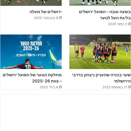
בשעה טובה – הפועל ירושלים
ירושלים של מעלה
בליגת העל לנוער
8 בנובמבר 2025
2 במאי 2026
ליצירת קשר לחצו על הבאנר!!
שער בכורה שהעניק ניצחון בדרבי
מחלקת הנוער של הפועל ירושלים
קטמון הוקמה על גלי המחאה של התנהלות קבוצת הפועל וסחפה אחריה
הירושלמי
– צוות 2025-26
שורה ארוכה של אוהדים אוהבי הסמל אשר הקימו את עמותת האוהדים.
21 באוגוסט 2025
6 ביולי 2025
דרך ארוכה עקבית ומתוכננת הובילו מנהלי העמותה עד אשר הצליחו
להביא את המועדון לליגת העל אחרי ניסיונות חוזרים ונשנים וכך גם
מחלקת הנוער שהיא נשוא כתבה זו.
שלושה אנשים מרכזיים מובילים את ניהולו השוטף של המועדון, המנכ"ל
אורי שרצ'קי
, המנהל המקצועי של הקבוצה הבוגרת שחקן העבר
שי