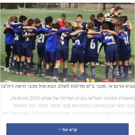
גביע טרום א': מכבי ב"ש מדלגת לשלב הבא מול מכבי חיפה (יח"צ)
במסגרת הסיבוב השלישי בגביע המדינה של שנתון 2012 (טרום א'),
מכבי באר שבע אירחה בביתה את מכבי חיפה. כזכור, כבר במחזור
הפתיחה החיפאים ניצחו את הבאר שבעים בתוצאת 0:6, כשהירוקים הם
קבוצת ההתקפה הפורייה ביותר. באר שבע הגיעה למשחק לאחר ניצחון
על בני יהודה, כשהיא רוצה להמשיך להשתפר.
קרא עוד