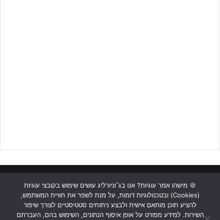
חופשי לגמרי ברחבה וגלגל פנימה.
לפרטים נוספים לחצו על הבאנר!!!
מכבי חיפה עוד ניסתה לחזור למשחק במטרה למזער נזקים, אולם היה
זה פעם נוספת
קורן אלוש
, שעם צמד נהדר קבע 1-4, כשמכבי ב"ש
גומלת למכבי חיפה על ההפסד בליגה ומעפילה על חשבונה לשלב הבא
למרות שער מצמק לקראת הסיום..
ראשי
כתבות
תכנים מקצועיים
תנאי שימוש
מדיניות אבטחה
🍪 מישהו אמר עוגיות? אנו בג׳וניורליג עושים שימוש בקובצי עוגיות
(Cookies) ובטכנולוגיות דומות, על מנת לשפר את חוויית המשתמש,
כתבו לנו
להציע תוכן מותאם אישית ולבצע ניתוחים סטטיסטיים לצורך שיפור
השירות. למידע מפורט על אופן איסוף הנתונים, השימוש בהם, העברתם