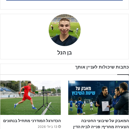
בן הנל
כתבות שיכולות לעניין אותך
המשחק נפתח בקצב מהיר, וכבר בדקה העשירית הבאר שבעים קיבלו
המאבק על שיבוצי החטיבה
הכדורגל המודרני מתחיל בנתונים
פנדל לאחר ש
אליה בן גיגי
הוכשל ברחבה, אך הכדור לא נכנס. מספר
הצעירה מחריף: פנייה לבית הדין
13 ביולי 2026