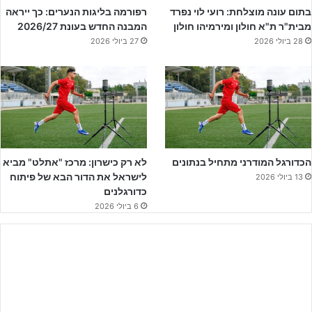
הכח רמת גן 6-0
, הנדנדה נמשכה בשני הפסדים
לפתח תקווה וגדנ"ע
בתום עונה מוצלחת: רועי לוי נפרד
רפורמה בליגות הנערים: כך ייראה
ולאחר מכן כאמור שלושה תוצאות תיקו ושלושה ניצחונות רצופים על
מבית"ר ת"א חולון ומירמיהו חולון
המבנה החדש בעונת 2026/27
28 ביולי 2026
27 ביולי 2026
מרמורק, ראשון לציון
בחוץ ואמש 2:1 דרמטי נגד היורדת השנייה
קריית גת
, הראויה לשבחים על משחק הלחימה אשר הפגינה הערב
בירושלים והייתה רחוקה שתי דקות מלהוריד את המסך על יריבתה.
הכדורגל המודרני מתחיל בנתונים
לא רק כישרון: מרכז "אתלט" מביא
לישראל את הדור הבא של פיתוח
13 ביולי 2026
כדורגלנים
6 ביולי 2026
לקטלוג המלא – לחצו על הבאנר!!!