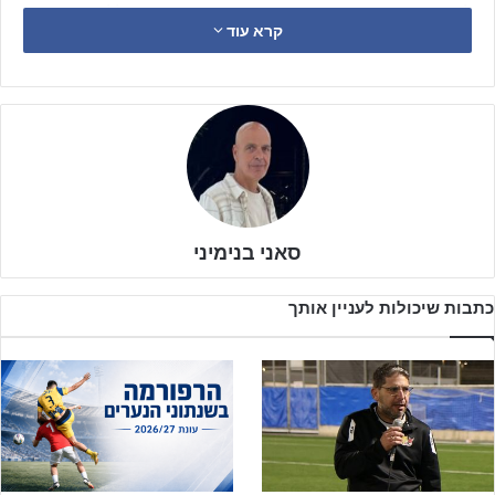
מעל הקו האדום ופתחו את מאבק ההישרדות בתחתית ללוהט ומסקרן.
קרא עוד
מה שנראה לפני חודש וחצי כחתום על גורלה של
נורדיה
התעורר לפוטו
פיניש טבול בהקרבה ואמונה וגרר לתוכו גם את
הפועל
מרמורק ובני
אילת.
סאני בנימיני
כתבות שיכולות לעניין אותך
לפרטים נוספים והרשמה – לחצו!!!
לנורדיה
מחכים שני משחקים גורליים נגד
מכבי הרצליה בחוץ
ומשחק
שיכול להיות סופר גורלי נגד
בני אילת
במחזור האחרון
בירושלים
.
כדי להבין, את ניצחון הליגה הראשון השיגה
נורדיה
רק במחזור ה-19 נגד
היורדת
ירמיהו חולון 5-1
מחזור מאוחר יותר הביסו
הירושלמים את