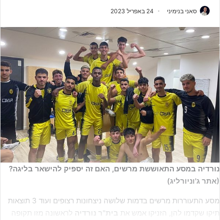
סאני בנימיני
24 באפריל 2023
נורדיה במסע התאוששת מרשים, האם זה יספיק להישאר בליגה?
(אתר ג'וניורליג)
מסע התעוררות מרשים בדמות שלושה ניצחונות רצופים ועוד 3 תוצאות
תיקו שקדמו להן, הזניקו אמש את
בית"ר נורדיה
לראשונה מזו תקופה