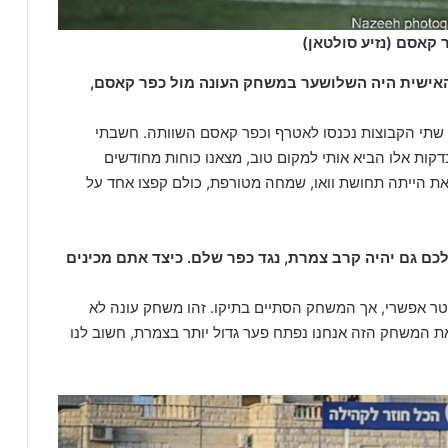
 קאסם (נזיע סולטאן)
האישית היה השלושער במשחק העונה מול כפר קאסם,
"התרגשות ברמה גבוהה. הובלנו 0-2, אך בדקה ה-80 שתי הקבוצות נכנסו לאטרף וכפר קאסם השוותה. חשבתי
ות אלו הביא אותי למקום טוב, מצאנו כוחות מחודשים
את הייתה תחושת וואו, שמחה מטורפת, כולם קפצו אחד על
ם גם יהיה קרב צמרת, נגד כפר שלם. כיצד אתם מכינים
 אפשרי, אך המשחק הסתיים בתיקו. זהו משחק עונה לא
 המשחק הזה אנחנו נפתח פער גדול יותר בצמרת, חשוב לנו