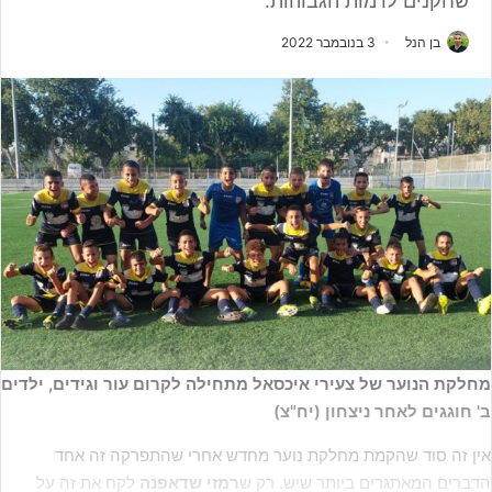
שחקנים לרמות הגבוהות.
בן הנל
3 בנובמבר 2022
מחלקת הנוער של צעירי איכסאל מתחילה לקרום עור וגידים, ילדים
ב' חוגגים לאחר ניצחון (יח"צ)
אין זה סוד שהקמת מחלקת נוער מחדש אחרי שהתפרקה זה אחד
הדברים המאתגרים ביותר שיש. רק ש
רמזי שדאפנה
לקח את זה על