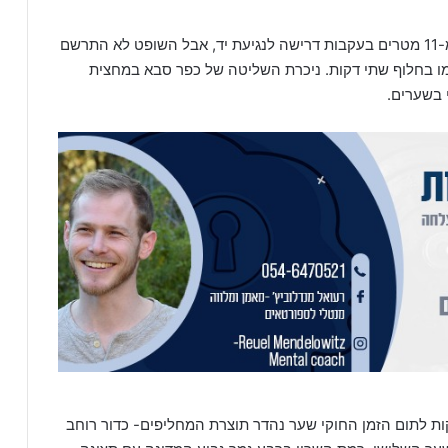
מספר דקות לאחר מכן כפר סבא טענה לכדור עונשין מ-11 מטרים בעקבות דרישה לנגיעת יד, אבל השופט לא התרשם
ו בחלוף שתי דקות. ניכרת השליטה של כפר סבא במחצית
קות לתום הזמן החוקי שער נהדר תוצרת המחליפים- כדור רוחב