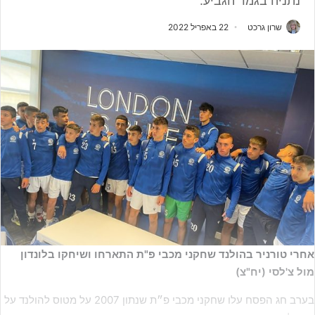
נתניה בגמר הגביע.
שרון גרכט
22 באפריל 2022
אחרי טורניר בהולנד שחקני מכבי פ"ת התארחו ושיחקו בלונדון
מול צ'לסי (יח"צ)
בערב חג הפסח עלו שחקני מכבי פ״ת שנתון 2007 על מטוס להולנד על